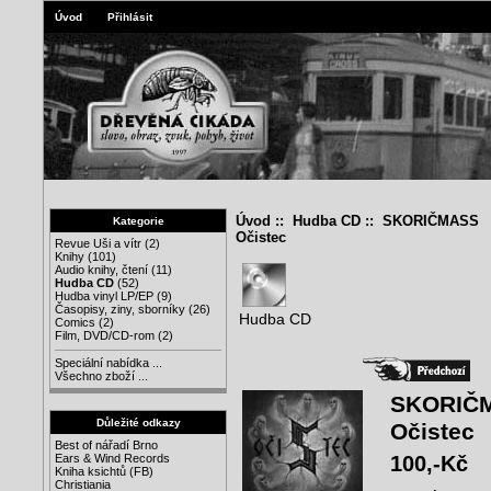
Úvod
Přihlásit
Úvod
::
Hudba CD
:: SKORIČMASS
Kategorie
Očistec
Revue Uši a vítr
(2)
Knihy
(101)
Audio knihy, čtení
(11)
Hudba CD
(52)
Hudba vinyl LP/EP
(9)
Časopisy, ziny, sborníky
(26)
Hudba CD
Comics
(2)
Film, DVD/CD-rom
(2)
Speciální nabídka ...
Všechno zboží ...
SKORIČ
Důležité odkazy
Očistec
Best of nářadí Brno
100,-Kč
Ears & Wind Records
Kniha ksichtů (FB)
Christiania