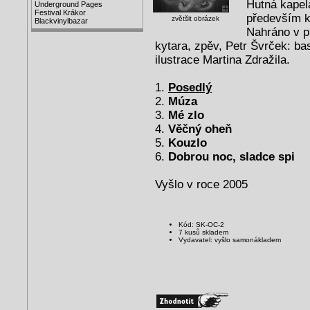
Hutná kapela
Underground Pages
Festival Krákor
především k
zvětšit obrázek
Blackvinylbazar
Nahráno v p
kytara, zpěv, Petr Švrček: ba
ilustrace Martina Zdražila.
1.
Posedlý
2.
Múza
3.
Mé zlo
4.
Věčný oheň
5.
Kouzlo
6.
Dobrou noc, sladce spi
Vyšlo v roce 2005
Kód: SK-OC-2
7 kusů skladem
Vydavatel: vyšlo samonákladem