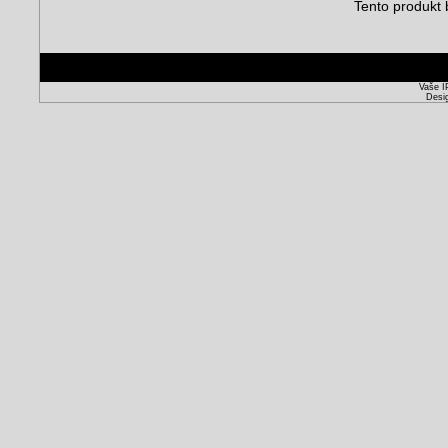
Tento produkt 
Vaše I
Desi