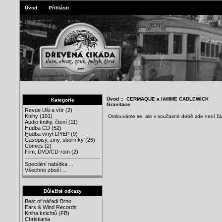
Úvod
Přihlásit
Úvod
:: CERMAQUE a IAMME CADLEWICK
Kategorie
Gravitace
Revue Uši a vítr
(2)
Knihy
(101)
Omlouváme se, ale v současné době zde není žá
Audio knihy, čtení
(11)
Hudba CD
(52)
Hudba vinyl LP/EP
(9)
Časopisy, ziny, sborníky
(26)
Comics
(2)
Film, DVD/CD-rom
(2)
Speciální nabídka ...
Všechno zboží ...
Důležité odkazy
Best of nářadí Brno
Ears & Wind Records
Kniha ksichtů (FB)
Christiania