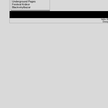
Underground Pages
Festival Krákor
Blackvinylbazar
Vaše I
Desi