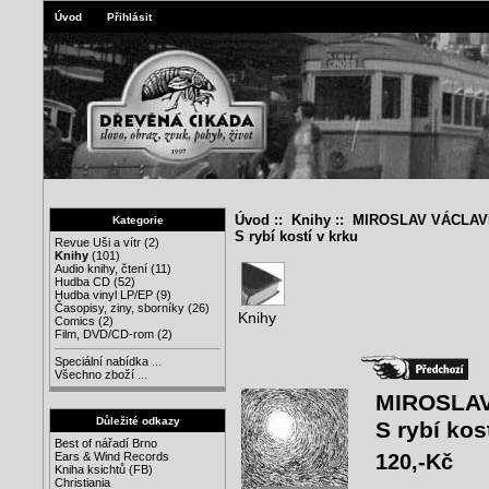
Úvod
Přihlásit
Úvod
::
Knihy
:: MIROSLAV VÁCLA
Kategorie
S rybí kostí v krku
Revue Uši a vítr
(2)
Knihy
(101)
Audio knihy, čtení
(11)
Hudba CD
(52)
Hudba vinyl LP/EP
(9)
Časopisy, ziny, sborníky
(26)
Knihy
Comics
(2)
Film, DVD/CD-rom
(2)
Speciální nabídka ...
Všechno zboží ...
MIROSLA
Důležité odkazy
S rybí kos
Best of nářadí Brno
120,-Kč
Ears & Wind Records
Kniha ksichtů (FB)
Christiania