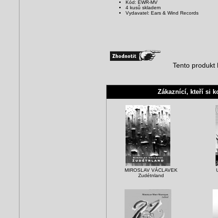
Kód: EWR-MV
4 kusů skladem
Vydavatel: Ears & Wind Records
Tento produkt 
Zákaznící, kteří si k
MIROSLAV VÁCLAVEK
Zudétnland