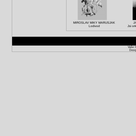
MIROSLAV MIKY MARUSJAK
J
Lodivod
Jsi or
Vaše I
Desi