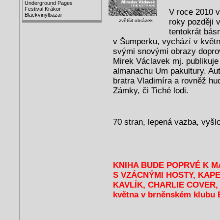
Underground Pages
Festival Krákor
V roce 2010 v
Blackvinylbazar
roky později 
zvětšit obrázek
tentokrát básn
v Šumperku, vychází v květ
svými snovými obrazy doprov
Mirek Václavek mj. publikuje
almanachu Um pakultury. Auto
bratra Vladimíra a rovněž h
Zámky, či Tiché lodi.
70 stran, lepená vazba, vyšl
KNIHA BUDE POPRVÉ K M
S VZÁCNÝMI HOSTY, KAP
KAVLÍK, CHARLIE COVER, 
května v brněnském klubu 