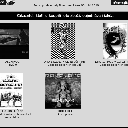
Tento produkt byl přidán dne Pátek 03. září 2010.
Zákaznící, kteří si koupili toto zboží, objednávali také...
DECH NOCI
DNO 14/2011 + CD Nedělní lidé
DNO 13/2010 + CD Jan
Živlům
Časopis spodních proudů
Časopis spodních pr
LUBOŠ DZÚRIK
POCO LOCO
 - Cesta od bolševika k
Sulců porce
nezávislosti