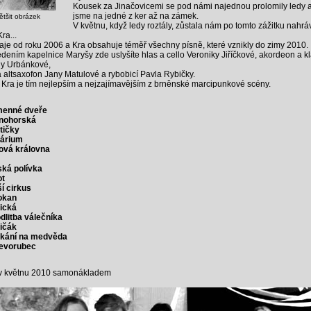
Kousek za Jinačovicemi se pod námi najednou prolomily ledy a 
jsme na jedné z ker až na zámek.
ětšit obrázek
V květnu, když ledy roztály, zůstala nám po tomto zážitku nahrá
ra...
raje od roku 2006 a Kra obsahuje téměř všechny písně, které vznikly do zimy 2010.
dením kapelnice Maryšy zde uslyšíte hlas a cello Veroniky Jiříčkové, akordeon a kl
ny Urbánkové,
a altsaxofon Jany Matulové a rybobicí Pavla Rybičky.
Kra je tím nejlepším a nejzajímavějším z brněnské marcipunkové scény.
enné dveře
nohorská
tičky
árium
ová královna
ská polívka
ot
í cirkus
okan
dická
dlitba válečníka
ičák
kání na medvěda
evorubec
 v květnu 2010 samonákladem