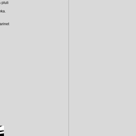
pluli
vka.
arinet