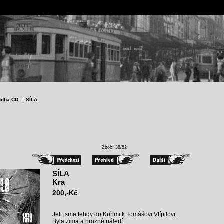
udba CD
:: SÍLA
Zboží 38/52
SÍLA
Kra
200,-Kč
Jeli jsme tehdy do Kuřimi k Tomášovi Vtípilovi.
Byla zima a hrozné náledí.