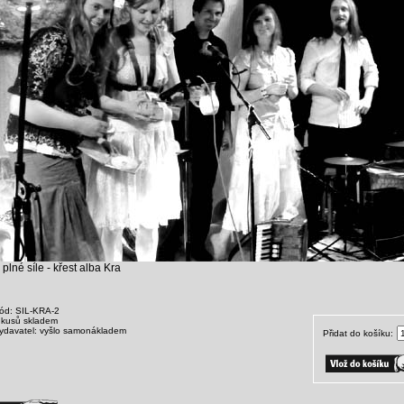
 plné síle - křest alba Kra
ód: SIL-KRA-2
 kusů skladem
ydavatel: vyšlo samonákladem
Přidat do košíku: