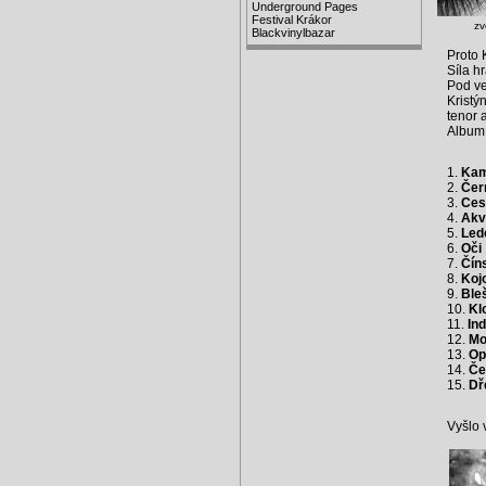
Underground Pages
Festival Krákor
zv
Blackvinylbazar
Proto K
Síla h
Pod ve
Kristý
tenor 
Album 
1.
Kam
2.
Čer
3.
Ces
4.
Akv
5.
Led
6.
Oči
7.
Čín
8.
Koj
9.
Bleš
10.
Kl
11.
In
12.
Mo
13.
Op
14.
Če
15.
Dř
Vyšlo