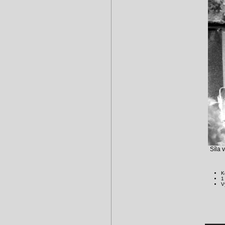
Síla v
K
1
V