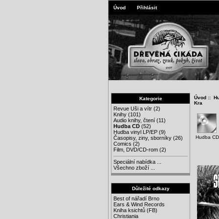
Úvod
Přihlásit
Úvod
::
H
Kategorie
Kra
Revue Uši a vítr
(2)
Knihy
(101)
Audio knihy, čtení
(11)
Hudba CD
(52)
Hudba vinyl LP/EP
(9)
Hudba CD
Časopisy, ziny, sborníky
(26)
Comics
(2)
Film, DVD/CD-rom
(2)
Speciální nabídka ...
Všechno zboží ...
Důležité odkazy
Best of nářadí Brno
Ears & Wind Records
Kniha ksichtů (FB)
Christiania