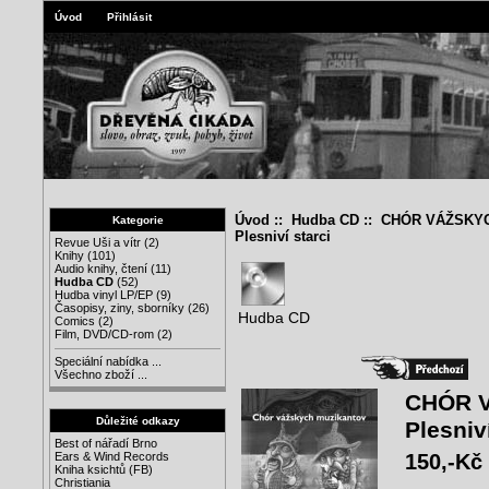
Úvod
Přihlásit
Úvod
::
Hudba CD
:: CHÓR VÁŽSKY
Kategorie
Plesniví starci
Revue Uši a vítr
(2)
Knihy
(101)
Audio knihy, čtení
(11)
Hudba CD
(52)
Hudba vinyl LP/EP
(9)
Časopisy, ziny, sborníky
(26)
Hudba CD
Comics
(2)
Film, DVD/CD-rom
(2)
Speciální nabídka ...
Všechno zboží ...
CHÓR 
Důležité odkazy
Plesniví
Best of nářadí Brno
150,-Kč
Ears & Wind Records
Kniha ksichtů (FB)
Christiania