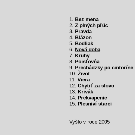
1.
Bez mena
2.
Z plných pľúc
3.
Pravda
4.
Blázon
5.
Bodliak
6.
Nová doba
7.
Kruhy
8.
Poisťovńa
9.
Prechádzky po cintoríne
10.
Život
11.
Viera
12.
Chytiť za slovo
13.
Krivák
14.
Prekvapenie
15.
Plesniví starci
Vyšlo v roce 2005