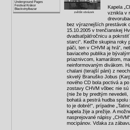
Underground Pages
Festival Krákor
Kapela „C
Blackvinylbazar
vznikla v 
zvětšit obrázek
drevoruba
bez výraznejších prestávok 
15.10.2005 v trenčianskej Hv
dvadsaťpäťročnicu a pokrstiť
starci“. Keďže skupina roky
páči, ten v CHVM aj hrá“, ne
baviaceho publika je bývalý
priaznivcom, kamarátom, ma
neinformovaným divákom. Hap
chalani (terajší páni) z neo
skvelý Branuško Jobus (Karp
nového CD bola poctivá a po k
zostavy CHVM vôbec nie sú pl
(nie že by predtým nevedeli,
bohatá a pestrá hudba spolu 
to je dobré!“, prípadne „Tati
kapela žije a prežije. A možn
nasprejované nápisy „CHVM“,
mocipánov. Vďaka za zábavu