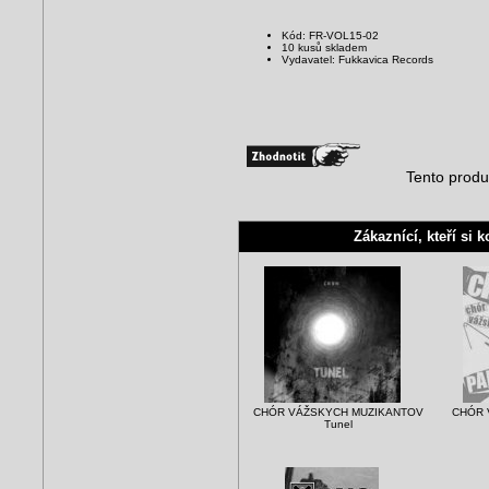
Kód: FR-VOL15-02
10 kusů skladem
Vydavatel: Fukkavica Records
Tento produ
Zákaznící, kteří si k
CHÓR VÁŽSKYCH MUZIKANTOV
CHÓR 
Tunel