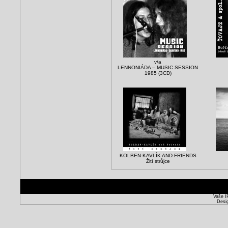
v/a
LENNONIÁDA – MUSIC SESSION
1985 (3CD)
KOLBEN-KAVLÍK AND FRIENDS
Žití strůjce
Vaše I
Desi