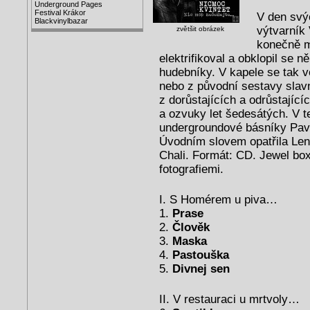
Underground Pages
Festival Krákor
V den svý
Blackvinylbazar
výtvarník
zvětšit obrázek
konečně mo
elektrifikoval a obklopil se 
hudebníky. V kapele se tak v
nebo z původní sestavy slav
z dorůstajících a odrůstajíc
a ozvuky let šedesátých. V t
undergroundové básníky Pav
Úvodním slovem opatřila Le
Chali. Formát: CD. Jewel box,
fotografiemi.
I. S Homérem u piva…
1.
Prase
2.
Člověk
3.
Maska
4.
Pastouška
5.
Divnej sen
II. V restauraci u mrtvoly…