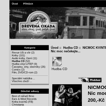
Úvod
Přihlásit
Úvod
::
Hudba CD
:: NICMOC KVINT
Kategorie
Nic moc nečekejte...
Revue Uši a vítr
(2)
Knihy
(101)
Audio knihy, čtení
(11)
Hudba CD
(52)
Hudba vinyl LP/EP
(9)
Časopisy, ziny, sborníky
(26)
Hudba CD
Comics
(2)
Film, DVD/CD-rom
(2)
Speciální nabídka ...
Všechno zboží ...
NICMO
Důležité odkazy
Nic moc
Best of nářadí Brno
200,-Kč
Ears & Wind Records
Kniha ksichtů (FB)
Christiania