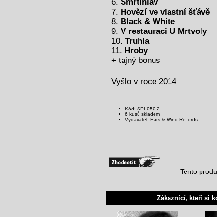
6.
Smrtihlav
7.
Hovězí ve vlastní šťávě
8.
Black & White
9.
V restauraci U Mrtvoly
10.
Truhla
11.
Hroby
+ tajný bonus
Vyšlo v roce 2014
Kód: SPL050-2
6 kusů skladem
Vydavatel: Ears & Wind Records
Tento produ
Zákaznící, kteří si k