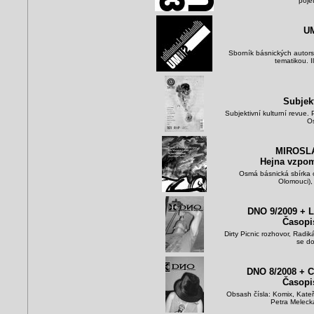
poje
U
Sborník básnických autors
tematikou. I
Subjekt
Subjektivní kulturní revue.
Os
MIROSL
Hejna vzpomí
Osmá básnická sbírka 
Olomouci),
DNO 9/2009 +
Časopi
Dirty Picnic rozhovor, Radik
se do
DNO 8/2008 + 
Časopi
Obsash čísla: Komix, Kateř
Petra Melecká