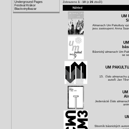
Underground Pages
Zobrazeno
1
-
10
(z
26
zboží)
Festival Krákor
Náhled
Blackvinylbazar
UM 
S
Almanach Um Pakultury vyc
jsou zastoupeni: Anna Saav
UM
bás
Básnický almanach Um Pakul
se so
UM PAKULTUR
15. číslo almanachu po
autoři: Jan Těs
UM
Al
Jedenácté číslo almanach
anim
U
Sborník básnických autors