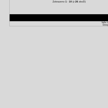
Zobrazeno
1
-
10
(z
26
zboží)
Vaše I
Desi