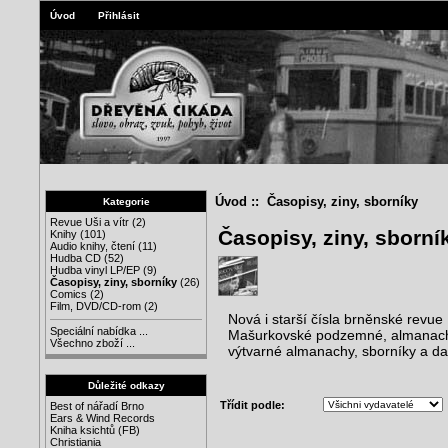
Úvod
Přihlásit
Úvod
:: Časopisy, ziny, sborníky
Kategorie
Revue Uši a vítr
(2)
Časopisy, ziny, sborní
Knihy
(101)
Audio knihy, čtení
(11)
Hudba CD
(52)
Hudba vinyl LP/EP
(9)
Časopisy, ziny, sborníky
(26)
Comics
(2)
Film, DVD/CD-rom
(2)
Nová i starší čísla brněnské revue
Speciální nabídka ...
Mašurkovské podzemné, almanach Um
Všechno zboží ...
výtvarné almanachy, sborníky a dal
Důležité odkazy
Třídit podle:
Best of nářadí Brno
Ears & Wind Records
Kniha ksichtů (FB)
Christiania