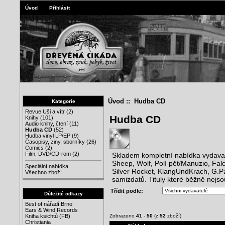
Úvod
Přihlásit
Úvod
:: Hudba CD
Kategorie
Revue Uši a vítr
(2)
Hudba CD
Knihy
(101)
Audio knihy, čtení
(11)
Hudba CD
(52)
Hudba vinyl LP/EP
(9)
Časopisy, ziny, sborníky
(26)
Comics
(2)
Film, DVD/CD-rom
(2)
Skladem kompletní nabídka vydavatel
Sheep, Wolf, Polí pět/Manuzio, Falco
Speciální nabídka ...
Silver Rocket, KlangUndKrach, G.P
Všechno zboží ...
samizdatů. Tituly které běžně nejso
Třídit podle:
Důležité odkazy
Best of nářadí Brno
Ears & Wind Records
Zobrazeno
41
-
50
(z
52
zboží)
Kniha ksichtů (FB)
Christiania