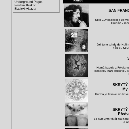
Náhled
Underground Pages
Festival Krákor
Blackvinylbazar
SAN FRANC
Split CDr kapel kde zpíva
Hrubšic v roc
Jeli jsme tehdy do Kuřim
náledí. Kou
Hutná kapela z Frýdlant
klasickou hard-rockovou 
SKRYTÝ
My 
Hudba je takové zvukové d
SKRYTÝ
Předv
14 syrových fláků souboru
a n