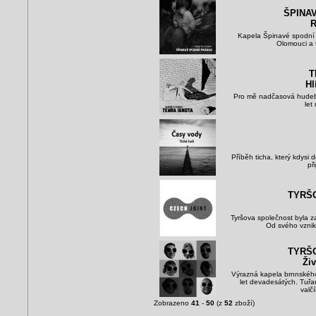
ŠPINA
R
Kapela Špinavé spodní p
Olomouci a t
T
Hl
Pro mě nadčasová hudebn
let
Příběh ticha, který kdysi 
př
TYRŠ
Tyršova společnost byla z
Od svého vznik
TYRŠ
Živ
Výrazná kapela brnnskéh
let devadesátých. Tuřa
valčí
Zobrazeno
41
-
50
(z
52
zboží)