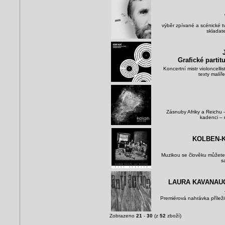
výběr zpívané a scénické
skladate
Grafické partit
Koncertní mistr violoncelli
texty malíř
Zásnuby Afriky a Reichu –
kadenci – r
KOLBEN-K
Muzikou se člověku můžete
s
LAURA KAVANAUG
Premiérová nahrávka příle
Zobrazeno
21
-
30
(z
52
zboží)