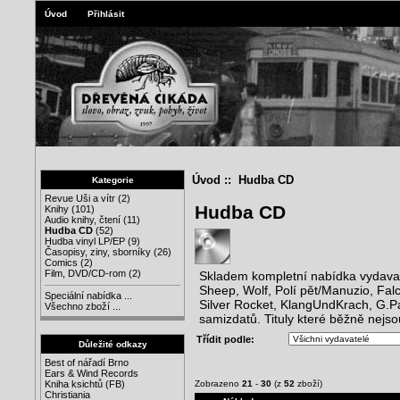
Úvod
Přihlásit
Úvod
:: Hudba CD
Kategorie
Revue Uši a vítr
(2)
Hudba CD
Knihy
(101)
Audio knihy, čtení
(11)
Hudba CD
(52)
Hudba vinyl LP/EP
(9)
Časopisy, ziny, sborníky
(26)
Comics
(2)
Film, DVD/CD-rom
(2)
Skladem kompletní nabídka vydavatel
Sheep, Wolf, Polí pět/Manuzio, Falco
Speciální nabídka ...
Silver Rocket, KlangUndKrach, G.P
Všechno zboží ...
samizdatů. Tituly které běžně nejso
Třídit podle:
Důležité odkazy
Best of nářadí Brno
Ears & Wind Records
Zobrazeno
21
-
30
(z
52
zboží)
Kniha ksichtů (FB)
Christiania