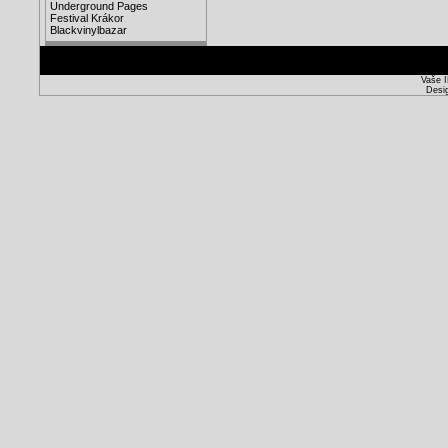
Underground Pages
Festival Krákor
Blackvinylbazar
Vaše I
Desi