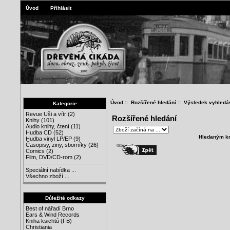
Úvod
Přihlásit
Úvod
::
Rozšířené hledání
:: Výsledek vyhledá
Kategorie
Revue Uši a vítr
(2)
Rozšířené hledání
Knihy
(101)
Audio knihy, čtení
(11)
Hudba CD
(52)
Hledaným kr
Hudba vinyl LP/EP
(9)
Časopisy, ziny, sborníky
(26)
Comics
(2)
Film, DVD/CD-rom
(2)
Speciální nabídka ...
Všechno zboží ...
Důležité odkazy
Best of nářadí Brno
Ears & Wind Records
Kniha ksichtů (FB)
Christiania